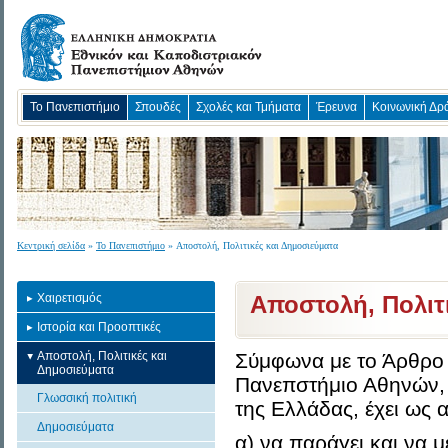
Το Πανεπιστήμιο
Σπουδές
Σχολές και Τμήματα
Έρευνα
Κοινωνική Δρ
Κεντρική σελίδα
»
Το Πανεπιστήμιο
» Αποστολή, Πολιτικές και Δημοσιεύματα
Χαιρετισμός
Αποστολή, Πολιτ
Ιστορία και Προοπτικές
Αποστολή, Πολιτικές και
Σύμφωνα με το Άρθρο 
Δημοσιεύματα
Πανεπστήμιο Αθηνών, 
Γλωσσική πολιτική
της Ελλάδας, έχει ως 
Δημοσιεύματα
α) να παράγει και να μ