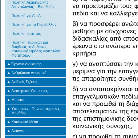
Πολιτική Aκαδημαϊκής
να προετοιμάζει τους 
Δεοντολογίας – Βιοηθικής
πεδίο και να καλλιεργεί
Πολιτική για ΑμεΑ
β) να προσφέρει ανώτα
Πολιτική για το Περιβάλλον
μάθηση με σύγχρονες 
Πολιτική Ισότητας
διδασκαλίας από απόστ
Πολιτική Παροχών και
έρευνα στο ανώτερο ε
Βοήθειας σε Ασθενείς
Κοινωνικά Ομάδες Φοιτητών/
κριτήρια,
Φοιτητριών
γ) να αναπτύσσει την κ
Όργανα Διοίκησης
μεριμνά για την επαγγ
Ανθρώπινο Δυναμικό
τις απαραίτητες συνθή
Διεθνείς Σχέσεις
δ) να ανταποκρίνεται 
Διοικητικές Υπηρεσίες
επαγγελματικών πεδίων
Μουσεία
και να προωθεί τη διά
Υπηρεσίες - Πανεπιστημιακές
αποτελεσμάτων της έρε
Μονάδες
της επιστημονικής δεο
Κοινωνικά Μέσα
κοινωνικής συνοχής,
Διαύγεια
ε) να προωθεί τη συνε