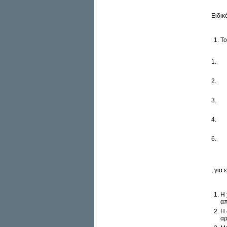
Ειδικ
Το
1.
2.
3.
4.
6.
, για
Η 
απ
Η 
αρ