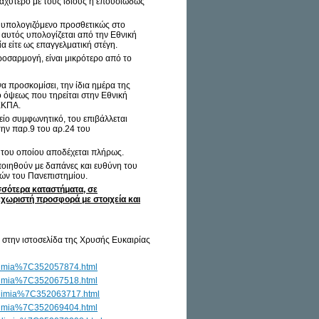
ραχύτερο με τους ίδιους ή επουσιωδώς
ς υπολογιζόμενο προσθετικώς στο
 αυτός υπολογίζεται από την Εθνική
α είτε ως επαγγελματική στέγη.
οσαρμογή, είναι μικρότερο από το
α προσκομίσει, την ίδια ημέρα της
 όψεως που τηρείται στην Εθνική
 ΕΚΠΑ.
είο συμφωνητικό, του επιβάλλεται
την παρ.9 του αρ.24 του
 του οποίου αποδέχεται πλήρως.
οποιηθούν με δαπάνες και ευθύνη του
ιών του Πανεπιστημίου.
σότερα καταστήματα, σε
χωριστή προσφορά με στοιχεία και
α στην ιστοσελίδα της Χρυσής Ευκαιρίας
adimia%7C352057874.html
adimia%7C352067518.html
kadimia%7C352063717.html
adimia%7C352069404.html