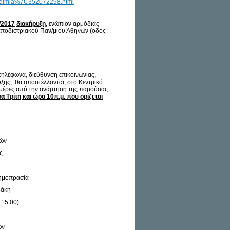
kadimia%7C352072298.html
2/2017
διακήρυξη
, ενώπιον αρμόδιας
αποδιστριακού Παν/μίου Αθηνών (οδός
τηλέφωνα, διεύθυνση επικοινωνίας,
ξης, θα αποστέλλονται, στο Κεντρικό
) ημέρες από την ανάρτηση της παρούσας
α Τρίτη και ώρα 10π.μ. που ορίζεται
νών
ς
Δημοπρασία
δάκη
 15.00)
ων