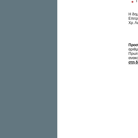
Γ
Η δημ
Επιτρ
Χρ. Λ
Προσ
αριθμ
Πρωτό
ανακο
στη δ