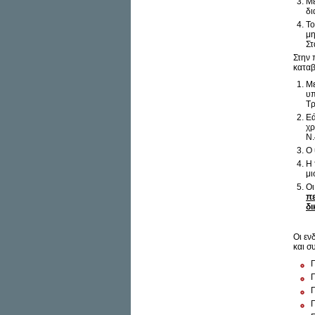
Με
δι
Το
μη
Στ
Στην 
καταβ
Με
υπ
Τρ
Εά
χρ
Ν.
Ο 
Η 
μι
Οι
πε
δι
Οι εν
και σ
Γ
Γ
Γ
Γ