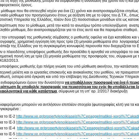
τά τη λήξη της μίσθωσης μπορεί να συμφωνηθεί η ανανέωση για χρόνο ίσο ή και β
αφορετικούς όρους.
 μίσθωμα που θα επιτευχθεί ισχύει για ένα (1) χρόνο και αναπροσαρμόζεται ετησίω
νιαίο μίσθωμα του προηγούμενου έτους με αύξηση ίση με το ύψος του Δ.Τ.Κ., όπως
ατιστική Υπηρεσία της Ελλάδος, πλέον δύο (2) ποσοστιαίων μονάδων είτε ως κατοικί
περίπτωση που το μίσθωμα, μετά την κατά το ανωτέρω τρόπο υπολογιζόμενη αναπρ
ληθέν μίσθωμα, δεν αναπροσαρμόζεται για το έτος αυτό και θα παραμένει σταθερό.
 την υπογραφή της μισθωτικής σύμβασης ο μισθωτής οφείλει να έχει καταθέσει και ν
ογραφής, χρηματική εγγύηση ίση προς τρία (3) μηνιαία μισθώματα στο λογαριασμό
άπεζα της Ελλάδος για τη συγκεκριμένη κοινωφελή περιουσία που διαχειρίζεται το
ν ο πλειοδότης υποψήφιος μισθωτής δεν προσέλθει ή αρνηθεί να υπογράψει το οικ
ηματική ποινή ίση με τρία (3) μηνιαία μισθώματα της προσφοράς του, σύμφωνα με 
4182/2013.
υποψήφιος μισθωτής έχει πλήρη γνώση του υπό μίσθωση ακινήτου, την κατάσταση
τεχνική μελέτη και οι εργασίες επισκευής και ανακαίνισης του μισθίου, να πραγματ
σθωτή, ύστερα από έγκριση και υπό την επίβλεψη της Διεύθυνσης Τεχνικών Υπηρεσ
 ενδιαφερόμενοι έχουν την δυνατότητα
να υποβάλλουν προσφορά για ένα ή περισ
ρίπτωση δε υποβολής προσφοράς για περισσότερα του ενός θα υποβάλλεται ξε
καιολογητικά για κάθε κατάστημα
, σύμφωνα με τη υπ’ αρ. 2/2017 διακήρυξη
διαφερόμενοι μπορούν να αντλήσουν επιπλέον στοιχεία (φωτογραφίες κλπ) για τα κ
υγκεκριμένα :
ια το ΙΣ-2
http://www.xe.gr/property/enoikiaseis%7Cepaggelmatikoi-xoroi%7Cak
ια το ΙΣ-3
http://www.xe.gr/property/enoikiaseis%7Cepaggelmatikoi-xoroi%7Cak
ια το ΙΣ-4
http://www.xe.gr/property/enoikiaseis%7Cepaggelmatikoi-xoroi%7Ca
ια το ΙΣ-5
http://www.xe.gr/property/enoikiaseis%7Cepaggelmatikoi-xoroi%7Cak