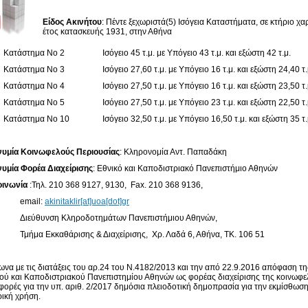
Είδος Ακινήτου
: Πέντε ξεχωριστά(5) Ισόγεια Καταστήματα, σε κτήριο χ
έτος κατασκευής 1931, στην Αθήνα
Κατάστημα Νο 2
Ισόγειο 45 τ.μ. με Υπόγειο 43 τ.μ. και εξώστη 42 τ.μ.
Κατάστημα Νο 3
Ισόγειο 27,60 τ.μ. με Υπόγειο 16 τ.μ. και εξώστη 24,40 τ.
Κατάστημα Νο 4
Ισόγειο 27,50 τ.μ. με Υπόγειο 16 τ.μ. και εξώστη 23,50 τ.
Κατάστημα Νο 5
Ισόγειο 27,50 τ.μ. με Υπόγειο 23 τ.μ. και εξώστη 22,50 τ.
Κατάστημα Νο 10
Ισόγειο 32,50 τ.μ. με Υπόγειο 16,50 τ.μ. και εξώστη 35 τ.
υμία Κοινωφελούς Περιουσίας
: Κληρονομία Αντ. Παπαδάκη
υμία Φορέα Διαχείρισης
: Εθνικό και Καποδιστριακό Πανεπιστήμιο Αθηνών
οινωνία
:Τηλ. 210 368 9127, 9130, Fax. 210 368 9136,
mail:
akinitaklir[at]uoa[dot]gr
θυνση Κληροδοτημάτων Πανεπιστήμιου Αθηνών,
α Εκκαθάρισης & Διαχείρισης, Χρ. Λαδά 6, Αθήνα, ΤΚ. 106 51
να με τις διατάξεις του αρ.24 του Ν.4182/2013 και την από 22.9.2016 απόφαση τ
ού και Καποδιστριακού Πανεπιστημίου Αθηνών ως φορέας διαχείρισης της κοινωφε
ορές για την υπ. αριθ. 2/2017 δημόσια πλειοδοτική δημοπρασία για την εκμίσθωσ
ική χρήση.