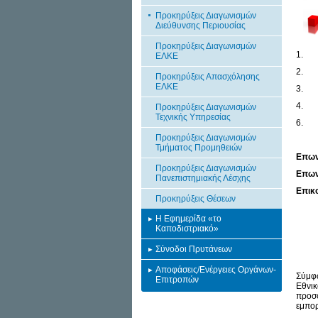
Προκηρύξεις Διαγωνισμών
Διεύθυνσης Περιουσίας
Προκηρύξεις Διαγωνισμών
1.
ΕΛΚΕ
2.
Προκηρύξεις Απασχόλησης
ΕΛΚΕ
3.
4.
Προκηρύξεις Διαγωνισμών
Τεχνικής Υπηρεσίας
6.
Προκηρύξεις Διαγωνισμών
Τμήματος Προμηθειών
Επων
Προκηρύξεις Διαγωνισμών
Επων
Πανεπιστημιακής Λέσχης
Επικ
Προκηρύξεις Θέσεων
e
Η Εφημερίδα «το
Διεύ
Καποδιστριακό»
Τμήμ
Σύνοδοι Πρυτάνεων
Αποφάσεις/Ενέργειες Οργάνων-
Σύμφω
Επιτροπών
Εθνικ
προσφ
εμπορ