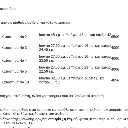
ότεροι όροι:
 μηνιαίο μίσθωμα ορίζεται για κάθε κατάστημα:
Ισόγειο 45 τ.μ. με Υπόγειο 43 τ.μ. και πατάρι 42
Κατάστημα Νο 2
650€
τ.μ.
Ισόγειο 27,60 τ.μ. με Υπόγειο 16 τ.μ. και πατάρι
Κατάστημα Νο 3
400€
24,40 τ.μ.
Ισόγειο 27,50 τ.μ. με Υπόγειο 16 τ.μ. και πατάρι
400€
Κατάστημα Νο 4
23,50 τ.μ.
Ισόγειο 27,50 τ.μ. με Υπόγειο 23 τ.μ. και πατάρι
400€
Κατάστημα Νο 5
22,50 τ.μ.
Ισόγειο 32,50 τ.μ. με Υπόγειο 16,50 τ.μ. και
485€
Κατάστημα Νο 10
πατάρι 35 τ.μ.
 επαγγελματική στέγη, πλέον χαρτοσήμου που θα βαρύνει το μισθωτή
χρήση του μισθίου είναι εμπορική και σε κάθε περίπτωση η έκδοση των απαραίτητων
οκλειστική ευθύνη και δαπάνες του μισθωτή.
διάρκεια της μίσθωσης ορίζεται στα
τρία (3) έτη
, σύμφωνα με την παρ.10 του αρ.24
.13 του Ν.4242/2014.