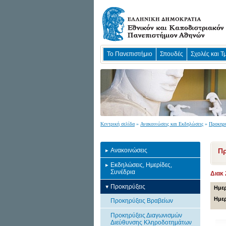
Το Πανεπιστήμιο
Σπουδές
Σχολές και Τ
Κεντρική σελίδα
»
Ανακοινώσεις και Εκδηλώσεις
»
Προκηρύ
Ανακοινώσεις
Πρ
Εκδηλώσεις, Ημερίδες,
Συνέδρια
Διακ 
Προκηρύξεις
Ημερ
Ημερ
Προκηρύξεις Βραβείων
Προκηρύξεις Διαγωνισμών
Διεύθυνσης Κληροδοτημάτων