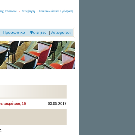
της Ιστοτόπου
Αναζήτηση
Επικοινωνία και Πρόσβαση
Προσωπικό
|
Φοιτητές
|
Απόφοιτοι
 Ιπποκράτους 15
03.05.2017
ς.