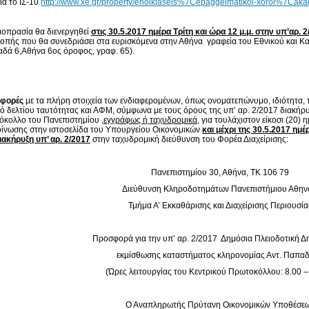
ια το ΙΣ-10
http://www.xe.gr/property/enoikiaseis%7Cepaggelmatikoi-xoroi%7Ca
οπρασία θα διενεργηθεί
στις 30.5.2017 ημέρα Τρίτη και ώρα 12 μ.μ. στην υπ’αρ. 
οπής που θα συνεδριάσει στα ευρισκόμενα στην Αθήνα γραφεία του Εθνικού και Κ
αδά 6,Αθήνα 6ος όροφος, γραφ. 65).
φορές
με τα πλήρη στοιχεία των ενδιαφερομένων, όπως ονοματεπώνυμο, ιδιότητα, 
ό δελτίου ταυτότητας και ΑΦΜ, σύμφωνα με τους όρους της υπ’ αρ. 2/2017 διακήρυ
κολλο του Πανεπιστημίου ,
εγγράφως ή ταχυδρομικά
, για τουλάχιστον είκοσι (20
ίνωσης στην ιστοσελίδα του Υπουργείου Οικονομικών
και μέχρι
της 30.5.2017 ημέρ
ιακήρυξη υπ’ αρ. 2/2017
στην ταχυδρομική διεύθυνση του Φορέα Διαχείρισης:
Πανεπιστημίου 30, Αθήνα, ΤΚ 106 79
Διεύθυνση Κληροδοτημάτων Πανεπιστήμιου Αθη
Τμήμα Α’ Εκκαθάρισης και Διαχείρισης Περιουσία
Προσφορά για την υπ’ αρ. 2/2017 Δημόσια Πλειοδοτική 
εκμίσθωσης καταστήματος κληρονομίας Αντ. Παπα
(Ώρες λειτουργίας του Κεντρικού Πρωτοκόλλου: 8.00 –
Ο Αναπληρωτής Πρύτανη Οικονομικών Υποθέσε