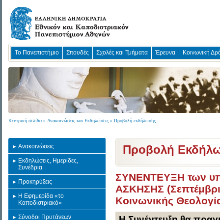
Το Πανεπιστήμιο
Σπουδές
Σχολές και Τμήματα
Έρευνα
Κοινωνική Δρ
Κεντρική σελίδα
»
Ανακοινώσεις και Εκδηλώσεις
» Προβολή εκδήλωσης
Ανακοινώσεις
Προβολή Εκδήλ
Εκδηλώσεις, Ημερίδες,
Συνέδρια
ΣΥΝΕΝΤΕΥΞΗ των υπ
Προκηρύξεις
ΑΣΚΗΣΗΣ (Σεπτέμβρι
Η Εφημερίδα «το
Κοινωνικής Θεολογία
Καποδιστριακό»
Σύνοδοι Πρυτάνεων
Η Συνέντευξη θα πραγμ