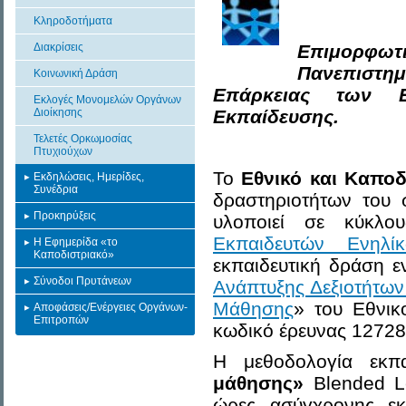
Κληροδοτήματα
Διακρίσεις
Επιμορφωτι
Πανεπιστημ
Κοινωνική Δράση
Επάρκειας των 
Εκλογές Μονομελών Οργάνων
Διοίκησης
Εκπαίδευσης.
Τελετές Ορκωμοσίας
Πτυχιούχων
Το
Εθνικό και Καπο
Εκδηλώσεις, Ημερίδες,
Συνέδρια
δραστηριοτήτων του 
Προκηρύξεις
υλοποιεί σε κύκλο
Εκπαιδευτών Ενηλί
Η Εφημερίδα «το
Καποδιστριακό»
εκπαιδευτική δράση ε
Σύνοδοι Πρυτάνεων
Ανάπτυξης Δεξιοτήτων
Μάθησης
» του Εθνικ
Αποφάσεις/Ενέργειες Οργάνων-
Επιτροπών
κωδικό έρευνας 12728
Η μεθοδολογία εκπ
μάθησης»
Blended L
ώρες ασύγχρονης εκ